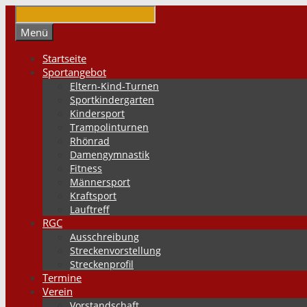
Springe
zum
Suchen
Menü
Inhalt
Startseite
Sportangebot
Eltern-Kind-Turnen
Sportkindergarten
Kindersport
Trampolinturnen
Rhönrad
Damengymnastik
Fitness
Männersport
Kraftsport
Lauftreff
RGC
Ausschreibung
Streckenvorstellung
Streckenprofil
Termine
Verein
Vorstandschaft