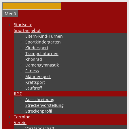
Springe
zum
Suchen
Menü
Inhalt
Startseite
Sportangebot
Eltern-Kind-Turnen
Sportkindergarten
Kindersport
Trampolinturnen
Rhönrad
Damengymnastik
Fitness
Männersport
Kraftsport
Lauftreff
RGC
Ausschreibung
Streckenvorstellung
Streckenprofil
Termine
Verein
Vorstandschaft