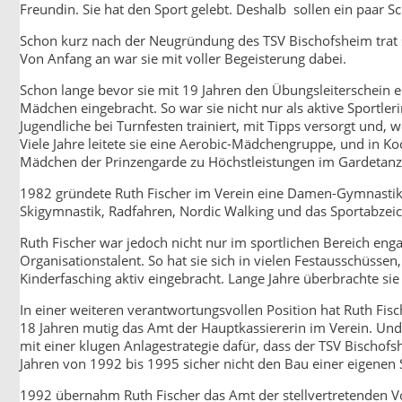
Freundin. Sie hat den Sport gelebt. Deshalb sollen ein paar S
Schon kurz nach der Neugründung des TSV Bischofsheim trat si
Von Anfang an war sie mit voller Begeisterung dabei.
Schon lange bevor sie mit 19 Jahren den Übungsleiterschein er
Mädchen eingebracht. So war sie nicht nur als aktive Sportle
Jugendliche bei Turnfesten trainiert, mit Tipps versorgt und, 
Viele Jahre leitete sie eine Aerobic-Mädchengruppe, und in 
Mädchen der Prinzengarde zu Höchstleistungen im Gardetanz
1982 gründete Ruth Fischer im Verein eine Damen-Gymnastikgru
Skigymnastik, Radfahren, Nordic Walking und das Sportabze
Ruth Fischer war jedoch nicht nur im sportlichen Bereich eng
Organisationstalent. So hat sie sich in vielen Festausschüsse
Kinderfasching aktiv eingebracht. Lange Jahre überbrachte sie
In einer weiteren verantwortungsvollen Position hat Ruth Fi
18 Jahren mutig das Amt der Hauptkassiererin im Verein. Und 1
mit einer klugen Anlagestrategie dafür, dass der TSV Bischofs
Jahren von 1992 bis 1995 sicher nicht den Bau einer eigenen
1992 übernahm Ruth Fischer das Amt der stellvertretenden Vor