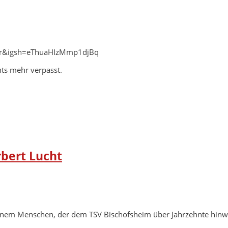
=qr&igsh=eThuaHIzMmp1djBq
hts mehr verpasst.
rbert Lucht
einem Menschen, der dem TSV Bischofsheim über Jahrzehnte hin