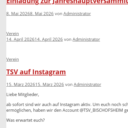
Einladung zur Jahreshauptversamml
8. Mai 2026
8. Mai 2026
von
Administrator
Kategorien
Verein
14. April 2026
14. April 2026
von
Administrator
Kategorien
Verein
TSV auf Instagram
15. März 2026
15. März 2026
von
Administrator
Liebe Mitglieder,
ab sofort sind wir auch auf Instagram aktiv. Um euch noch sch
ermöglichen, haben wir den Account @TSV_BISCHOFSHEIM ges
Was erwartet euch?