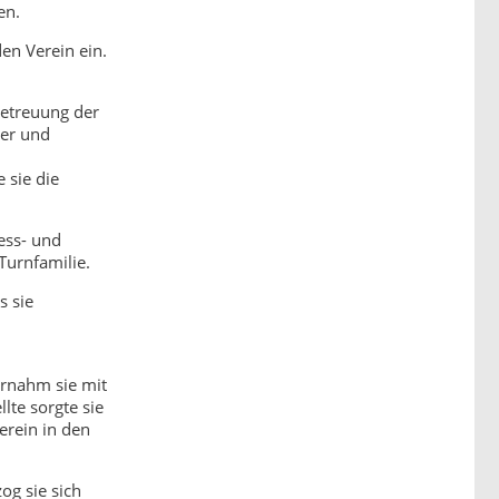
en.
en Verein ein.
Betreuung der
der und
 sie die
ess- und
Turnfamilie.
s sie
m
ernahm sie mit
lte sorgte sie
erein in den
og sie sich