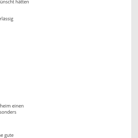
wünscht hätten
lässig
sheim einen
esonders
ne gute