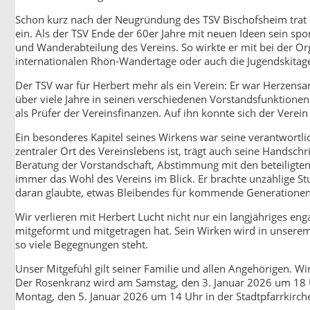
Schon kurz nach der Neugründung des TSV Bischofsheim trat e
ein. Als der TSV Ende der 60er Jahre mit neuen Ideen sein spo
und Wanderabteilung des Vereins. So wirkte er mit bei der Org
internationalen Rhön-Wandertage oder auch die Jugendskitag
Der TSV war für Herbert mehr als ein Verein: Er war Herzensa
über viele Jahre in seinen verschiedenen Vorstandsfunktionen 
als Prüfer der Vereinsfinanzen. Auf ihn konnte sich der Verein
Ein besonderes Kapitel seines Wirkens war seine verantwortli
zentraler Ort des Vereinslebens ist, trägt auch seine Handsch
Beratung der Vorstandschaft, Abstimmung mit den beteiligte
immer das Wohl des Vereins im Blick. Er brachte unzählige St
daran glaubte, etwas Bleibendes für kommende Generationen 
Wir verlieren mit Herbert Lucht nicht nur ein langjähriges e
mitgeformt und mitgetragen hat. Sein Wirken wird in unserem 
so viele Begegnungen steht.
Unser Mitgefühl gilt seiner Familie und allen Angehörigen. 
Der Rosenkranz wird am Samstag, den 3. Januar 2026 um 18 
Montag, den 5. Januar 2026 um 14 Uhr in der Stadtpfarrkirch