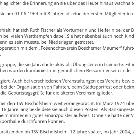
chlaglichter die Erinnerung an sie über das Heute hinaus wachhalt
e am 01.06.1964 mit 8 Jahren als eine der ersten Mitglieder in d
hielt, hat sich Ruth Fischer als Vorturnerin und Helferin bei der 
rin bei vielen Wettkämpfen dabei. Sie hat nebenbei auch noch Kin
wenn es sein musste, bei Niederlagen getröstet.
Kooperation mit dem „Fosenochtsverein Böschemer Maumer“ führte
.
ppe, die sie Jahrzehnte aktiv als Übungsleiterin trainierte. Fitn
ichen wurden kombiniert mit gemütlichem Beisammensein in der 
agiert. Auch bei verschiedenen Veranstaltungen des Vereins bewie
n, bei der Organisation von Fahrten, beim Stadtsportfest oder bei
 die Geburtstagsgrüße für die älteren Vereinsmitglieder.
scher den TSV Bischofsheim weit vorangebracht. Im März 1974 üb
8 Jahre lang bekleidete sie auch diesen Posten. Als Bankangestel
heim immer ein gutes Finanzpolster aufwies. Ohne sie hätte der V
 Sporthalle durchführen können.
sitzenden im TSV Bischofsheim. 12 Jahre später, im Jahr 2004, z