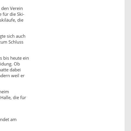
 den Verein
für die Ski-
kiläufe, die
gte sich auch
 zum Schluss
s bis heute ein
eidung. Ob
atte dabei
ndern weil er
sheim
alle, die für
indet am