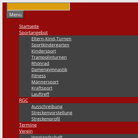
Springe
zum
Suchen
Menü
Inhalt
Startseite
Sportangebot
Eltern-Kind-Turnen
Sportkindergarten
Kindersport
Trampolinturnen
Rhönrad
Damengymnastik
Fitness
Männersport
Kraftsport
Lauftreff
RGC
Ausschreibung
Streckenvorstellung
Streckenprofil
Termine
Verein
Vorstandschaft