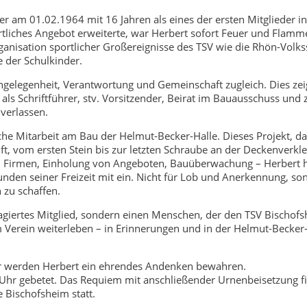
r am 01.02.1964 mit 16 Jahren als eines der ersten Mitglieder in
rtliches Angebot erweiterte, war Herbert sofort Feuer und Flamme 
anisation sportlicher Großereignisse des TSV wie die Rhön-Volkss
e der Schulkinder.
ngelegenheit, Verantwortung und Gemeinschaft zugleich. Dies zei
als Schriftführer, stv. Vorsitzender, Beirat im Bauausschuss und
 verlassen.
che Mitarbeit am Bau der Helmut-Becker-Halle. Dieses Projekt, da
rift, vom ersten Stein bis zur letzten Schraube an der Deckenverkl
n Firmen, Einholung von Angeboten, Bauüberwachung – Herbert h
unden seiner Freizeit mit ein. Nicht für Lob und Anerkennung, so
zu schaffen.
ngagiertes Mitglied, sondern einen Menschen, der den TSV Bischof
Verein weiterleben – in Erinnerungen und in der Helmut-Becker-H
Wir werden Herbert ein ehrendes Andenken bewahren.
Uhr gebetet. Das Requiem mit anschließender Urnenbeisetzung f
e Bischofsheim statt.