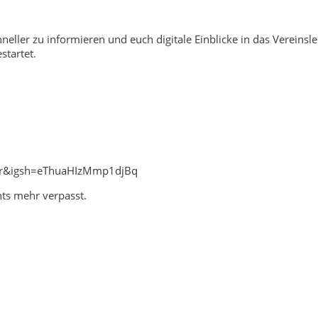
neller zu informieren und euch digitale Einblicke in das Vereinsl
tartet.
=qr&igsh=eThuaHIzMmp1djBq
hts mehr verpasst.