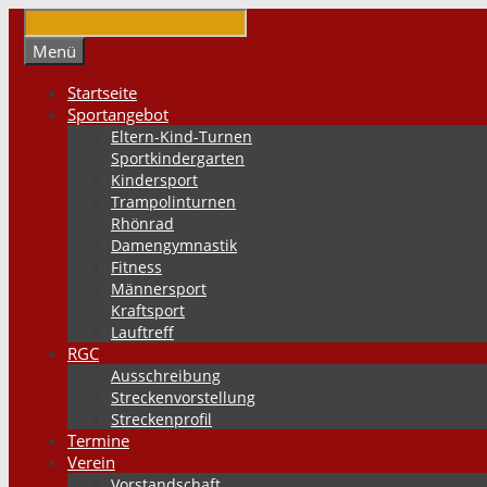
Springe
zum
Suchen
Menü
Inhalt
Startseite
Sportangebot
Eltern-Kind-Turnen
Sportkindergarten
Kindersport
Trampolinturnen
Rhönrad
Damengymnastik
Fitness
Männersport
Kraftsport
Lauftreff
RGC
Ausschreibung
Streckenvorstellung
Streckenprofil
Termine
Verein
Vorstandschaft