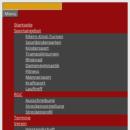
Springe
zum
Suchen
Menü
Inhalt
Startseite
Sportangebot
Eltern-Kind-Turnen
Sportkindergarten
Kindersport
Trampolinturnen
Rhönrad
Damengymnastik
Fitness
Männersport
Kraftsport
Lauftreff
RGC
Ausschreibung
Streckenvorstellung
Streckenprofil
Termine
Verein
Vorstandschaft