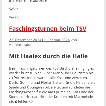
Ich freue mich auf Euch
Sylvia
Kategorien
Verein
Faschingsturnen beim TSV
22. Dezember 2024
19. Februar 2024
von
Administrator
Mit Haalex durch die Halle
Beim Faschingsturnen des TSV Bischofsheim ging es
wieder bunt zu. Von Super Mario über Polizisten bis
zu Prinzessinnen waren tolle Kostüme vertreten.
Doris, Gunhild und Florian hatten für die Kinder viele
Spiele und Übungen vorbereitet und rundeten die
Faschingswoche für die Kids prima ab. Am Ende der
Stunde durfte natürlich der Krapfen mit Marmelade
nicht fehlen 😉